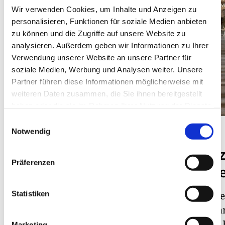
Wir verwenden Cookies, um Inhalte und Anzeigen zu
personalisieren, Funktionen für soziale Medien anbieten
zu können und die Zugriffe auf unsere Website zu
analysieren. Außerdem geben wir Informationen zu Ihrer
Verwendung unserer Website an unsere Partner für
soziale Medien, Werbung und Analysen weiter. Unsere
Partner führen diese Informationen möglicherweise mit
weiteren Daten zusammen, die Sie ihnen bereitgestellt
haben oder die sie im Rahmen Ihrer Nutzung der Dienste
gesammelt haben.
Einwilligungsauswahl
NEWS
EXLIBRIS
Notwendig
Team- und
Die Main
Präferenzen
Zusammenarbeit
Steinhall
Mitte Oktober trafen sich der
Michael Mathe
Statistiken
Kommunikations- und der
50° Nord), Schn
Mitgliederausschuss in
196 Seiten, 20
Marketing