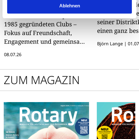
beim Rotary Club
Der scheidend
Ablehnen
Winsen
Dennis Kissel e
Zweite Frau an der Spitze des
seiner Distrik
1985 gegründeten Clubs –
einen ganz be
Fokus auf Freundschaft,
Moment
Engagement und gemeinsame
Björn Lange
|
01.07
Aktivitäten
08.07.26
ZUM MAGAZIN