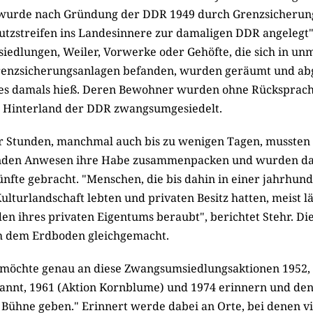
wurde nach Gründung der DDR 1949 durch Grenzsicherun
utzstreifen ins Landesinnere zur damaligen DDR angelegt"
siedlungen, Weiler, Vorwerke oder Gehöfte, die sich in un
renzsicherungsanlagen befanden, wurden geräumt und abg
e es damals hieß. Deren Bewohner wurden ohne Rücksprach
s Hinterland der DDR zwangsumgesiedelt.
r Stunden, manchmal auch bis zu wenigen Tagen, mussten
nden Anwesen ihre Habe zusammenpacken und wurden da
nfte gebracht. "Menschen, die bis dahin in einer jahrhun
lturlandschaft lebten und privaten Besitz hatten, meist l
n ihres privaten Eigentums beraubt", berichtet Stehr. D
 dem Erdboden gleichgemacht.
 möchte genau an diese Zwangsumsiedlungsaktionen 1952,
annt, 1961 (Aktion Kornblume) und 1974 erinnern und den
Bühne geben." Erinnert werde dabei an Orte, bei denen v