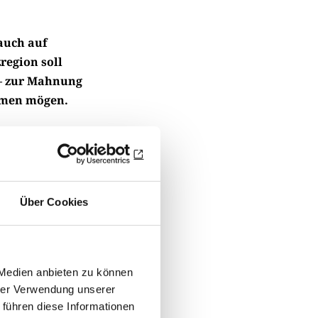
auch auf
region soll
 – zur Mahnung
mmen mögen.
hland, trennte
ien verloren
chten
Über Cookies
 vorbei – auch
 wie kann man
isernem Vorhang
 Medien anbieten zu können
k im Vogtland
hrer Verwendung unserer
ollten die
 führen diese Informationen