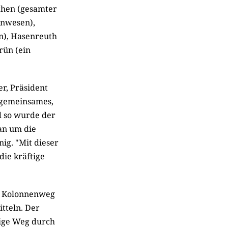
then (gesamter
Anwesen),
n), Hasenreuth
rün (ein
r, Präsident
n gemeinsames,
d so wurde der
an um die
ig. "Mit dieser
die kräftige
am Kolonnenweg
tteln. Der
zige Weg durch