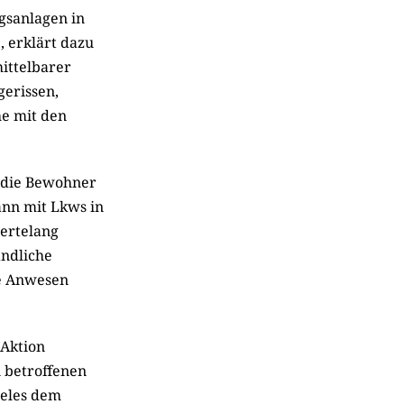
gsanlagen in
, erklärt dazu
mittelbarer
erissen,
e mit den
 die Bewohner
nn mit Lkws in
dertelang
ändliche
ie Anwesen
 Aktion
 betroffenen
ieles dem