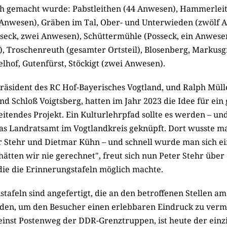
h gemacht wurde: Pabstleithen (44 Anwesen), Hammerlei
 Anwesen), Gräben im Tal, Ober- und Unterwieden (zwölf 
sseck, zwei Anwesen), Schüttermühle (Posseck, ein Anwese
, Troschenreuth (gesamter Ortsteil), Blosenberg, Markusg
lhof, Gutenfürst, Stöckigt (zwei Anwesen).
räsident des RC Hof-Bayerisches Vogtland, und Ralph Mülle
nd Schloß Voigtsberg, hatten im Jahr 2023 die Idee für ei
itendes Projekt. Ein Kulturlehrpfad sollte es werden – un
as Landratsamt im Vogtlandkreis geknüpft. Dort wusste m
r Stehr und Dietmar Kühn – und schnell wurde man sich ein
ätten wir nie gerechnet", freut sich nun Peter Stehr über 
 die die Erinnerungstafeln möglich machte.
nstafeln sind angefertigt, die an den betroffenen Stellen 
rden, um den Besucher einen erlebbaren Eindruck zu vermi
inst Postenweg der DDR-Grenztruppen, ist heute der ein