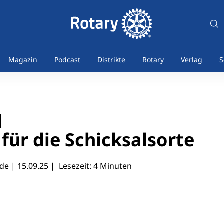
Magazin
Podcast
Distrikte
Rotary
Verlag
S
 für die Schicksalsorte
lde |
15.09.25
| Lesezeit: 4 Minuten