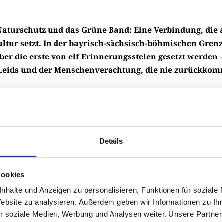
Naturschutz und das Grüne Band: Eine Verbindung, die 
tur setzt. In der bayrisch-sächsisch-böhmischen Grenz
ber die erste von elf Erinnerungsstelen gesetzt werden
 Leids und der Menschenverachtung, die nie zurückko
h getrennt war zog sich auch eine Mauer quer durch Deutsc
m Zuge dieser Grenzziehung ist viel Leid geschehen, Famil
er den Kontakt zu nächsten Verwandten – noch heute beri
 schlimmen Geschichten.
Details
fnung im Jahr 1989 war die traurige Zeit glücklicherweise
ck der Freistaaten Bayern, Sachsen und Thüringen. Doch
Cookies
 an diese Schicksalsorte, an die Zeit von Trennung und E
nhalte und Anzeigen zu personalisieren, Funktionen für soziale
zur Mahnung am Leben erhalten? Dietmar Kühn aus Possec
Website zu analysieren. Außerdem geben wir Informationen zu I
 aus Regnitzlosau im Landkreis Hof hatten eine Idee: Sie w
r soziale Medien, Werbung und Analysen weiter. Unsere Partner