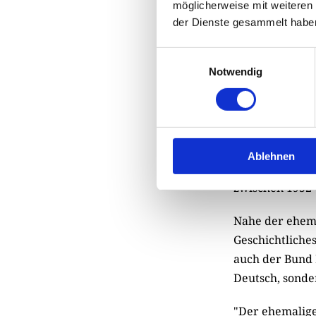
Region entlang
möglicherweise mit weiteren
bestücken, die
der Dienste gesammelt habe
werden sollen.
Einwilligungsauswahl
Notwendig
"35 bis 40 Kil
Drei-Freistaate
Rotary Clubs a
um 16 Uhr wird
"Schicksalsorte
Ablehnen
Zwangsmaßnahm
zwischen 1952 
Nahe der ehemal
Geschichtliches
auch der Bund N
Deutsch, sonde
"Der ehemalige