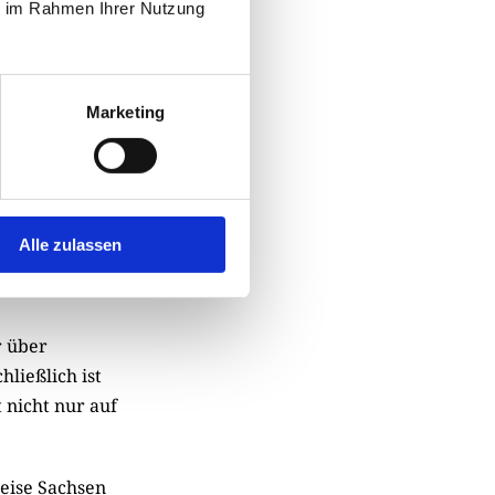
stafeln
ie im Rahmen Ihrer Nutzung
nd aufgestellt
Marketing
rex bis zum
eter Stehr.
September 2025
rpfad
Alle zulassen
und Bayern
r über
ließlich ist
 nicht nur auf
eise Sachsen