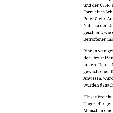
und der
Č
SSR, 
Form eines Sch
Peter Stehr. An
Nähe zu den G
geschleift, wi
Betroffenen in
Binnen wenige
der abzureiße
andere Unterkü
gewachsenen Ku
Anwesen, wurde
wurden danach
"Unser Projekt
Ungeziefer gen
Menschen eine 