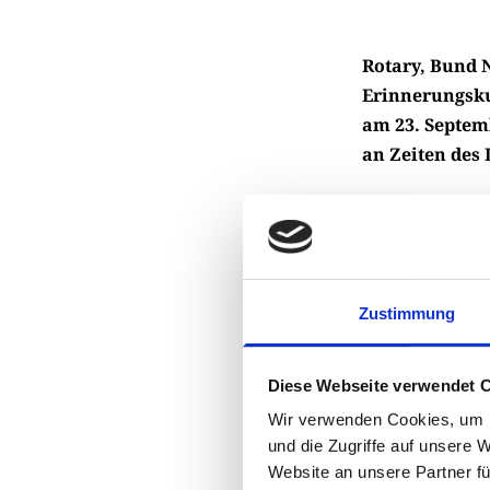
Rotary, Bund 
Erinnerungskul
am 23. Septem
an Zeiten des
Als Berlin noc
Ost von West. I
ihre Heimat od
Zeitzeugen von
Zustimmung
Mit der Grenzöf
im Dreiländere
Diese Webseite verwendet 
die Erinnerung
Wir verwenden Cookies, um I
der Nachwelt 
und die Zugriffe auf unsere 
und Peter Stehr
Website an unsere Partner fü