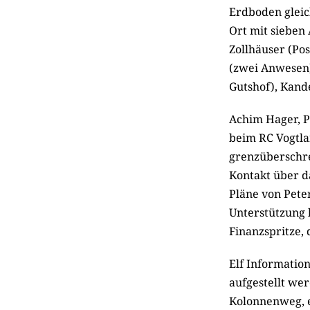
Erdboden gleic
Ort mit sieben
Zollhäuser (Po
(zwei Anwesen)
Gutshof), Kande
Achim Hager, P
beim RC Vogtla
grenzüberschre
Kontakt über d
Pläne von Pete
Unterstützung h
Finanzspritze,
Elf Informatio
aufgestellt we
Kolonnenweg, e