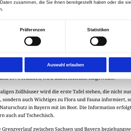
 der ehemaligen deutsch-deutschen Grenze mit Erinnerung
 Daten zusammen, die Sie ihnen bereitgestellt haben oder die s
 an den ehemaligen Kolonnenwegen am heutigen Grünen Ba
n.
Präferenzen
Statistiken
ometer auf dem Grünen Band, vom Dreiländereck bei Oberp
nstein bei Feilitzsch können wir privat stemmen", erzählt P
us Hof und Oelsnitz haben dies möglich gemacht. Am 23. 
 bei Papstleithen der Startschuss für den Erinnerungsleh
" fallen. Die erste Tafel des Lehrpfades, die speziell an die
Auswahl erlauben
en nahe des Dreiländerecks zwischen Sachsen-Böhmen 
und 1974 erinnert, wird dabei feierlich eingeweiht.
igen Zollhäuser wird die erste Tafel stehen, die nicht nu
, sondern auch Wichtiges zu Flora und Fauna informiert, sch
aturschutz in Bayern mit im Boot. Die Information erfolgt
rn auch auf Tschechisch.
 Grenzverlauf zwischen Sachsen und Bayern beziehungsw