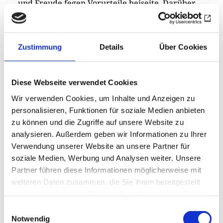
und Freude fegen Vorurteile beiseite. Darüber
hinaus kann jeder erfahren: Das
völkerübergreifende Potential ist viel grösser als
die Summe von singulärem Handeln. Darin liegt
Zustimmung
Details
Über Cookies
unserer Ansicht nach ein Kern zur Lösung vieler
globaler Probleme.
Diese Webseite verwendet Cookies
Welche Erfahrungen haben Sie in all den
Wir verwenden Cookies, um Inhalte und Anzeigen zu
Jahren gesammelt, speziell in Russland?
personalisieren, Funktionen für soziale Medien anbieten
zu können und die Zugriffe auf unsere Website zu
Wir haben sowohl bei offiziellen Anlässen als
analysieren. Außerdem geben wir Informationen zu Ihrer
auch in den russischen Familien herzliche
Verwendung unserer Website an unsere Partner für
Gastfreundschaft erleben dürfen. Die
soziale Medien, Werbung und Analysen weiter. Unsere
verschiedenen Organisationskulturen – deutsche
Partner führen diese Informationen möglicherweise mit
weiteren Daten zusammen, die Sie ihnen bereitgestellt
Gründlichkeit und russische Improvisation –
haben oder die sie im Rahmen Ihrer Nutzung der Dienste
haben spannenderweise letztlich immer zu
gesammelt haben.
Einwilligungsauswahl
guten Ergebnissen geführt.
Notwendig