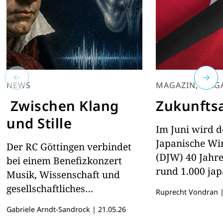
NEWS
MAGAZIN, MAG
Zwischen Klang
Zukunfts
und Stille
Im Juni wird d
Japanische Wir
Der RC Göttingen verbindet
(DJW) 40 Jahre 
bei einem Benefizkonzert
rund 1.000 ja
Musik, Wissenschaft und
deutschen Fir
gesellschaftliches
Ruprecht Vondran
Gesprächen z
Engagement zugunsten
Gabriele Arndt-Sandrock
|
21.05.26
Dahinter steck
hörgeschädigter Menschen.