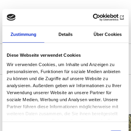
Optionen
öffnen
Zur Übersicht
Zustimmung
Details
Über Cookies
DAS KÖNNTE SIE AUCH
Diese Webseite verwendet Cookies
INTERESSIEREN
Wir verwenden Cookies, um Inhalte und Anzeigen zu
personalisieren, Funktionen für soziale Medien anbieten
zu können und die Zugriffe auf unsere Website zu
analysieren. Außerdem geben wir Informationen zu Ihrer
Verwendung unserer Website an unsere Partner für
soziale Medien, Werbung und Analysen weiter. Unsere
Partner führen diese Informationen möglicherweise mit
weiteren Daten zusammen, die Sie ihnen bereitgestellt
haben oder die sie im Rahmen Ihrer Nutzung der Dienste
gesammelt haben.
Einwilligungsauswahl