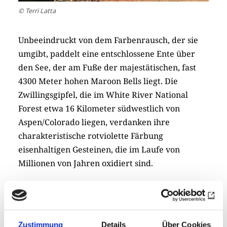
© Terri Latta
Unbeeindruckt von dem Farbenrausch, der sie
umgibt, paddelt eine entschlossene Ente über
den See, der am Fuße der majestätischen, fast
4300 Meter hohen Maroon Bells liegt. Die
Zwillingsgipfel, die im White River National
Forest etwa 16 Kilometer südwestlich von
Aspen/Colorado liegen, verdanken ihre
charakteristische rotviolette Färbung
eisenhaltigen Gesteinen, die im Laufe von
Millionen von Jahren oxidiert sind.
Lobende Erwähnung: George Brownell, Rotary
Club Monrovia Suonu, Liberia/Westafrika
Zustimmung
Details
Über Cookies