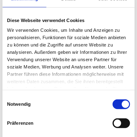
Diese Webseite verwendet Cookies
Wir verwenden Cookies, um Inhalte und Anzeigen zu
personalisieren, Funktionen für soziale Medien anbieten
zu können und die Zugriffe auf unsere Website zu
analysieren. Außerdem geben wir Informationen zu Ihrer
Verwendung unserer Website an unsere Partner für
soziale Medien, Werbung und Analysen weiter. Unsere
Partner führen diese Informationen möglicherweise mit
© George Brownell
weiteren Daten zusammen, die Sie ihnen bereitgestellt
haben oder die sie im Rahmen Ihrer Nutzung der Dienste
Mitglieder des Rotary Clubs Monrovia Suonu
gesammelt haben.
Einwilligungsauswahl
reisten in den liberianischen Bezirk Margibi, um
Notwendig
der Julia Grace Academy, die 800 Kinder
unterrichtet und beherbergt, Schulmaterial zu
Präferenzen
überreichen. In der Pause umringten die
Schüler die Rotarier und posierten eifrig vor der