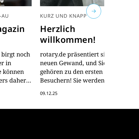
-AU
KURZ UND KNAPP
A
agazin
Herzlich
W
willkommen!
d
 birgt noch
rotary.de präsentiert sich im
M
r in
neuen Gewand, und Sie
01
ie können
gehören zu den ersten
ers daher
Besuchern! Sie werden sehen:
Hier und da ruckelt es noch
09.12.25
ein wenig, aber es wird.