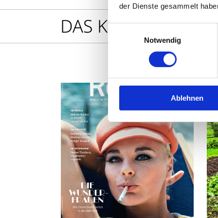
der Dienste gesammelt habe
DAS KÖNNTE SIE A
Einwilligungsauswahl
Notwendig
Ablehnen