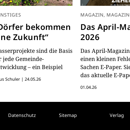
NSTIGES
MAGAZIN, MAGAZIN
Dörfer bekommen
Das April-M
ine Zukunft“
2026
sserprojekte sind die Basis
Das April-Magazin
r jede Gemeinde-
einen kleinen Fehle
twicklung – ein Beispiel
Sachen E-Paper. S
das aktuelle E-Pap
us Schuler
|
24.05.26
hier lesen.
01.04.26
Datenschutz
Sitemap
Verlag