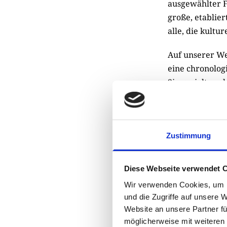
ausgewählter Fe
große, etablie
alle, die kultu
Auf unserer W
eine chronologi
Sie gezielt na
Hinweise auf w
sabine.meinert
Zustimmung
Teilen
Sharing
Optionen
öffnen
Diese Webseite verwendet 
Wir verwenden Cookies, um I
und die Zugriffe auf unsere 
Website an unsere Partner fü
möglicherweise mit weiteren