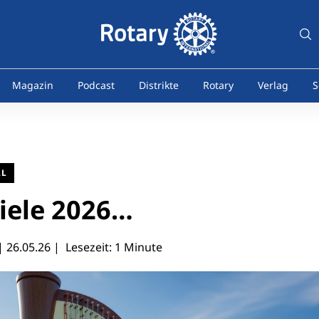
Magazin
Podcast
Distrikte
Rotary
Verlag
S
LL
iele 2026…
 |
26.05.26
| Lesezeit: 1 Minute