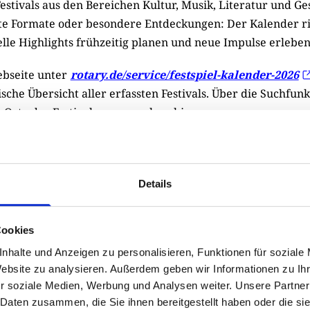
stivals aus den Bereichen Kultur, Musik, Literatur und Ge
rte Formate oder besondere Entdeckungen: Der Kalender ri
relle Highlights frühzeitig planen und neue Impulse erlebe
ebseite unter
rotary.de/service/festspiel-kalender-2026
sche Übersicht aller erfassten Festivals. Über die Suchfun
ch Ort oder Festivalnamen recherchieren.
eitere Veranstaltungen nehmen wir gerne per E-Mail ent
@rotary-verlag.de
Details
Drucken
Cookies
nhalte und Anzeigen zu personalisieren, Funktionen für soziale
Website zu analysieren. Außerdem geben wir Informationen zu I
Zur Übersicht
r soziale Medien, Werbung und Analysen weiter. Unsere Partner
 Daten zusammen, die Sie ihnen bereitgestellt haben oder die s