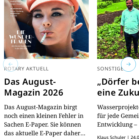
ROTARY AKTUELL
SONSTIGES
Das August-
„Dörfer 
Magazin 2026
eine Zuku
Das August-Magazin birgt
Wasserprojekte
noch einen kleinen Fehler in
für jede Geme
Sachen E-Paper. Sie können
Entwicklung – 
das aktuelle E-Paper daher
Klaus Schuler
|
24.0