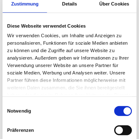
geleert wird, dauert es gerade vier Stunden, bis
Zustimmung
Details
Über Cookies
dieser Schrott als hochwertiger Stahl das Werk
wieder verlassen kann. Die Produktionsmenge
Diese Webseite verwendet Cookies
ist so groß, dass man an jedem Tag mit 200 Lkw
Wir verwenden Cookies, um Inhalte und Anzeigen zu
nach Paris fahren und bis zum Abend einen
personalisieren, Funktionen für soziale Medien anbieten
zusätzlichen Eiffelturm bauen könnte.
zu können und die Zugriffe auf unsere Website zu
analysieren. Außerdem geben wir Informationen zu Ihrer
Menschen im Mittelpunkt
Verwendung unserer Website an unsere Partner für
soziale Medien, Werbung und Analysen weiter. Unsere
Würden die Stahlwerke keinen Stahl
Partner führen diese Informationen möglicherweise mit
produzieren, wären sie das „Museum
weiteren Daten zusammen, die Sie ihnen bereitgestellt
Oberrheinischer Kunst“. Kein anderes
haben oder die sie im Rahmen Ihrer Nutzung der Dienste
Unternehmen der Region könnte auf über 200
gesammelt haben.
Einwilligungsauswahl
Seiten einen Katalog seiner 400 Kunstobjekte
Notwendig
umfassenden Sammlung von rund 140 badischen
und elsässischen Künstlern präsentieren. Neben
Präferenzen
der Kunst ist Weitzmanns Leidenschaft die