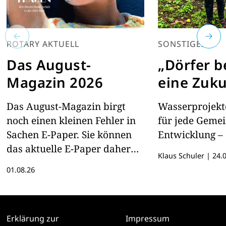
ROTARY AKTUELL
SONSTIGES
Das August-
„Dörfer 
Magazin 2026
eine Zuku
Das August-Magazin birgt
Wasserprojekte
noch einen kleinen Fehler in
für jede Geme
Sachen E-Paper. Sie können
Entwicklung – 
das aktuelle E-Paper daher
Klaus Schuler
|
24.0
hier lesen
01.08.26
Erklärung zur
Impressum