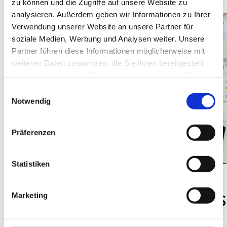
zu können und die Zugriffe auf unsere Website zu
analysieren. Außerdem geben wir Informationen zu Ihrer
Verwendung unserer Website an unsere Partner für
soziale Medien, Werbung und Analysen weiter. Unsere
Partner führen diese Informationen möglicherweise mit
weiteren Daten zusammen, die Sie ihnen bereitgestellt
haben oder die sie im Rahmen Ihrer Nutzung der Dienste
gesammelt haben.
Einwilligungsauswahl
Notwendig
Präferenzen
Statistiken
ROTARY AKTUELL
NEWS
Marketing
Das August-
Bringen S
Magazin 2026
ein!