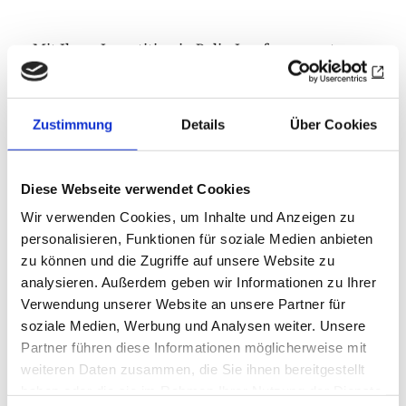
Mit Ihrer Investition in Polio-Impfungen setzen
Sie sich dafür ein, dass kein Kind jemals wieder
an Polio erkrankt. Mit Ihrer Investition in die
Rotary-Friedenszentren tragen Sie zum
Zustimmung
Details
Über Cookies
Weltfrieden bei. Durch Ihre Investition in
unseren Jahresfonds stellen Sie sicher, dass
Diese Webseite verwendet Cookies
wirksame Projekte auch weiterhin nachhaltig
Wir verwenden Cookies, um Inhalte und Anzeigen zu
finanziert werden können.
personalisieren, Funktionen für soziale Medien anbieten
Nicht jeder Beitrag an die Foundation muss groß
zu können und die Zugriffe auf unsere Website zu
analysieren. Außerdem geben wir Informationen zu Ihrer
sein. Jede Spende hilft uns, die nachhaltige
Verwendung unserer Website an unsere Partner für
Wirkung zu erzielen, von der Sie in diesem Jahr
soziale Medien, Werbung und Analysen weiter. Unsere
gelesen haben.
Die Welt braucht Rotary mehr
Partner führen diese Informationen möglicherweise mit
denn je. Sie braucht unseren Mut, unseren
weiteren Daten zusammen, die Sie ihnen bereitgestellt
Optimismus und unser Engagement für das
haben oder die sie im Rahmen Ihrer Nutzung der Dienste