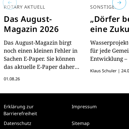
ROTARY AKTUELL
SONSTIGES
Das August-
„Dörfer 
Magazin 2026
eine Zuku
Das August-Magazin birgt
Wasserprojekte
noch einen kleinen Fehler in
für jede Geme
Sachen E-Paper. Sie können
Entwicklung – 
das aktuelle E-Paper daher
Klaus Schuler
|
24.0
hier lesen
01.08.26
Erklärung zur
Impressum
Barrierefreiheit
Datenschutz
Sitemap