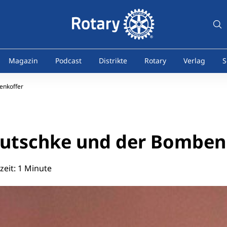
Magazin
Podcast
Distrikte
Rotary
Verlag
S
enkoffer
Dutschke und der Bomben
eit: 1 Minute