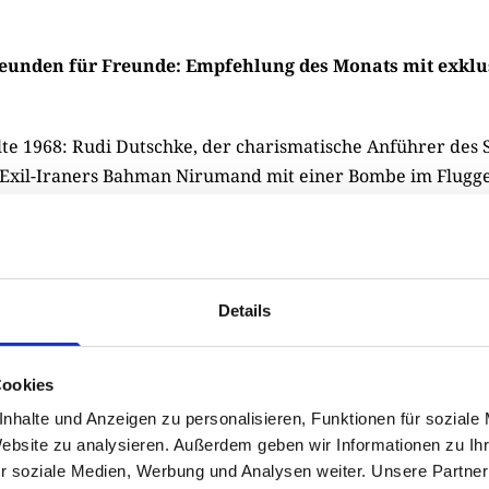
eunden für Freunde: Empfehlung des Monats mit exklu
te 1968: Rudi Dutschke, der charismatische Anführer des SD
 Exil-Iraners Bahman Nirumand mit einer Bombe im Flugg
ankfurt. Von dort geht es weiter ins Saarland, wo Dutschke
edermacher Franz Josef Degenhardt an einem Anschlag au
unkmast des US-amerikanischen Militärrundfunks (AFN) g
liche Geschichte geistert seit Jahrzehnten durch die Pres
Details
eibung zur 68er-Revolte und dient immer wieder als Beleg
altbereitschaft. Der Clou: Niemand hat je untersucht, ob d
o zugetragen haben kann. Michael Kuderna ist dem jetzt in
Cookies
chgegangen.
nhalte und Anzeigen zu personalisieren, Funktionen für soziale
Website zu analysieren. Außerdem geben wir Informationen zu I
g, 200 Seiten, 20 Euro
r soziale Medien, Werbung und Analysen weiter. Unsere Partner