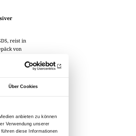
siver
S, reist in
epäck von
 am Ende seiner
f einen
ehindert wird.
se sowie die
Über Cookies
 für Dutschkes
ie Geschichte
 akribischen
 Medien anbieten zu können
hrer Verwendung unserer
 führen diese Informationen