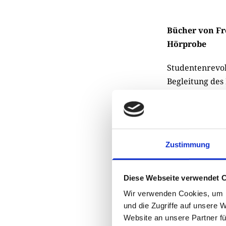
Bücher von Fr
Hörprobe
Studentenrevol
Begleitung des
Berlin nach Fr
Mission vom Li
dortigen Rundf
Diese abenteuer
Zustimmung
Geschichtsschr
angebliche Gew
sich wirklich s
Diese Webseite verwendet 
Recherchen na
Wir verwenden Cookies, um I
und die Zugriffe auf unsere 
Aisthesis Verla
Website an unsere Partner fü