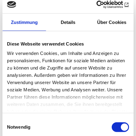
Gründungsmitglied des RC Datteln-Lippe. Nach
25 Jahren Geschäftsführung des Kunstverein
Recklinghausen und Veranstaltung mehrerer
Zustimmung
Details
Über Cookies
Kunstversteigerungen in den vergangenen
Jahren hatte er wieder einmal alles bis ins letzte
Diese Webseite verwendet Cookies
Detail perfekt vorbereitet: die
Zusammenstellung der Kunstwerke, die
Wir verwenden Cookies, um Inhalte und Anzeigen zu
personalisieren, Funktionen für soziale Medien anbieten
Präsentation im Internet mithilfe von Dietmar
zu können und die Zugriffe auf unsere Website zu
Bramsel sowie auf den Staffeleien im Saal, die
analysieren. Außerdem geben wir Informationen zu Ihrer
Organisation des Caterings (Weinhandlung
Verwendung unserer Website an unsere Partner für
Chianese, Marc Zierles), die Einladungskarten,
soziale Medien, Werbung und Analysen weiter. Unsere
die Besuche in den Clubs mit der Präsidentin –
Partner führen diese Informationen möglicherweise mit
und nicht zuletzt für seine Rolle als Auktionator
weiteren Daten zusammen, die Sie ihnen bereitgestellt
an der Seite von Nico Anklam. Dafür bedankte
haben oder die sie im Rahmen Ihrer Nutzung der Dienste
sich Sören Kuhn (Präsident RC Herten) im
gesammelt haben.
Einwilligungsauswahl
Notwendig
Namen der beteiligten Clubs und der 150 Gäste
ganz herzlich bei dem Kunstkenner und der