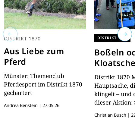
DISTRIKT 1870
DISTRIKT 1870
Aus Liebe zum
Boßeln o
Pferd
Kloatsch
Münster: Themenclub
Distrikt 1870
Pferdesport im Distrikt 1870
Hauptsache, d
gechartert
klingelt – und d
dieser Aktion:
Andrea Benstein
|
27.05.26
rund 80.000 P
Christian Busch
|
29
kamen zusam