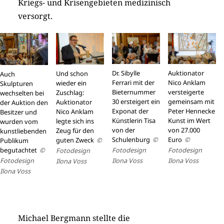
Kriegs- und Krisengebieten medizinisch
versorgt.
Auktionator
Dr. Sibylle
Und schon
Auch
Nico Anklam
Ferrari mit der
wieder ein
Skulpturen
versteigerte
Bieternummer
Zuschlag:
wechselten bei
gemeinsam mit
30 ersteigert ein
Auktionator
der Auktion den
Peter Hennecke
Exponat der
Nico Anklam
Besitzer und
Kunst im Wert
Künstlerin Tisa
legte sich ins
wurden vom
von 27.000
von der
Zeug für den
kunstliebenden
Euro
©
Schulenburg
©
guten Zweck
©
Publikum
begutachtet
©
Fotodesign
Fotodesign
Fotodesign
Fotodesign
Ilona Voss
Ilona Voss
Ilona Voss
Ilona Voss
Michael Bergmann stellte die