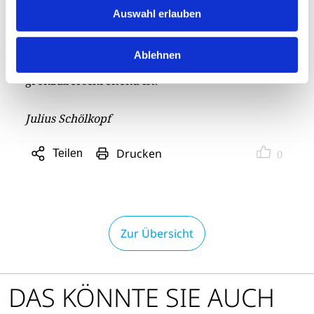
2026 nach Kehl im Distrikt 1930 ein. Der ICC
Auswahl erlauben
CORE gibt dem europäischen Friedensgedanken
eine konkrete, generationenübergreifende
Ablehnen
Form, die rotarisch, verlässlich und
grenzüberschreitend ist.
Julius Schölkopf
Drucken
Teilen
0
Sharing
Optionen
öffnen
Zur Übersicht
DAS KÖNNTE SIE AUCH