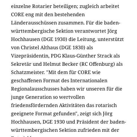
einzelne Rotarier beteiligen; zugleich arbeitet
CORE eng mit den bestehenden
Länderausschüssen zusammen. Für die baden-
württembergische Sektion verantwortet Jörg
Hochhausen (DGE 1930) die Leitung, unterstützt
von Christel Althaus (DGE 1830) als
Vizepräsidentin, PDG Klaus-Günther Strack als
Sekretär und Helmut Becker (RC Offenburg) als
Schatzmeister.
"
Mit dem für C
ORE wie
geschaffenen Format des Internationalen
Regionalausschusses haben wir
unseren für die
junge Generation so wertvollen
friedensfördernden Aktivitäten
das
rotarisch
geeignete Format gefunden
"
, zeigt sich Jörg
Hochhausen,
DGE 1930 und
Präsident der
b
aden
-
württembergischen Sektion
zufrieden
mit der