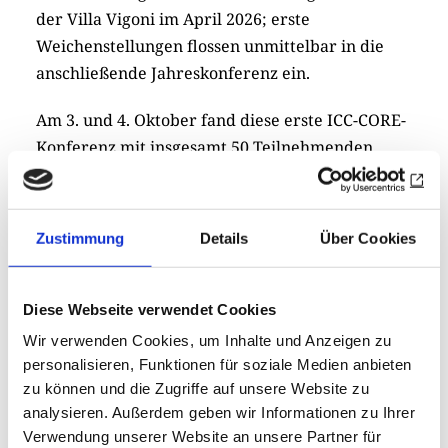
der Villa Vigoni im April 2026; erste
Weichenstellungen flossen unmittelbar in die
anschließende Jahreskonferenz ein.
Am 3. und 4. Oktober fand diese erste ICC-CORE-
Konferenz mit insgesamt 50 Teilnehmenden
statt. Nach einer Botschaft von RI-Präsident
Francesco Arezzo stellten sich die sechs Distrikte
vor, ehe Workshops die Projektarbeit vertieften:
Zustimmung
Details
Über Cookies
Rotary European Stars, ein RYLA-ähnliches
Programm für 20- bis 25-Jährige aus allen drei
Regionen; das Trinationale Schulprojekt, in dem
Diese Webseite verwendet Cookies
Zehntklässler ein Schuljahr lang online an
Wir verwenden Cookies, um Inhalte und Anzeigen zu
europäischen Themen arbeiten – mit Auftakt
personalisieren, Funktionen für soziale Medien anbieten
und Abschluss in Präsenz an zwei Schulen; ein
zu können und die Zugriffe auf unsere Website zu
analysieren. Außerdem geben wir Informationen zu Ihrer
Informationsprogramm zu Institutionen und
Verwendung unserer Website an unsere Partner für
Entscheidungswegen der EU für Jugendliche wie