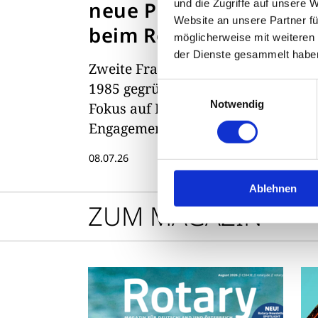
und die Zugriffe auf unsere 
neue Präsidentin
K
Website an unsere Partner fü
beim Rotary Club
möglicherweise mit weiteren
De
Winsen
der Dienste gesammelt habe
De
Zweite Frau an der Spitze des
se
1985 gegründeten Clubs –
Einwilligungsauswahl
ei
Notwendig
Fokus auf Freundschaft,
M
Engagement und gemeinsame
Bjö
Aktivitäten
08.07.26
Ablehnen
ZUM MAGAZIN