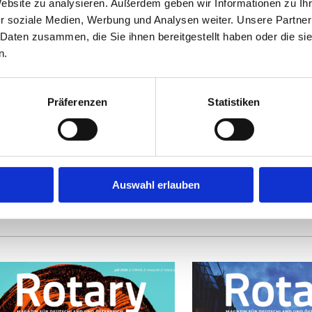
Website zu analysieren. Außerdem geben wir Informationen zu I
issel in Mölln
Rund 170 Schüler
r soziale Medien, Werbung und Analysen weiter. Unsere Partner
Schüler, Lehrkräft
 Daten zusammen, die Sie ihnen bereitgestellt haben oder die s
r scheidende Governor
n.
250 Eltern beim M
nnis Kissel erlebte auf
Health-Day am Wa
iner Distriktkonferenz
Gymnasium
nen ganz besonderen
Präferenzen
Statistiken
24.06.26
oment
rn Lange
|
01.07.26
Auswahl erlauben