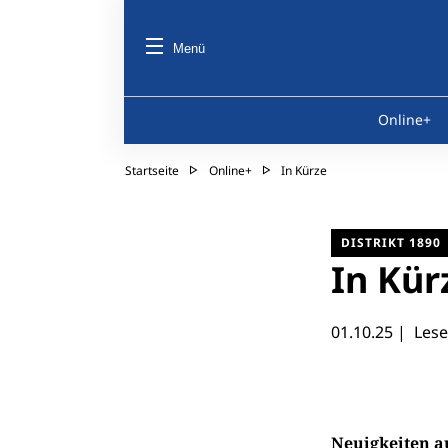
Menü
Online+
Startseite
Online+
In Kürze
DISTRIKT 1890
In Kür
01.10.25
| Lesez
Neuigkeiten au