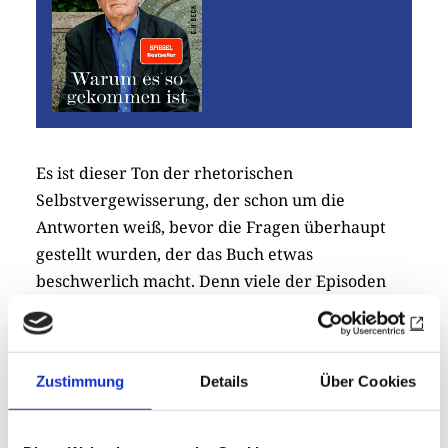
Es ist dieser Ton der rhetorischen
Selbstvergewisserung, der schon um die
Antworten weiß, bevor die Fragen überhaupt
gestellt wurden, der das Buch etwas
beschwerlich macht. Denn viele der Episoden
und Begegnungen ergeben überhaupt nur einen
Zusammenhang, weil sie dem Autor im Laufe
seines Lebens widerfahren sind. Was aber leider
Zustimmung
Details
Über Cookies
nur in wenigen Fällen dann auch zu einer
intellektuellen Autobiografie zusammenwächst,
die womöglich von Zweifeln, Enttäuschungen