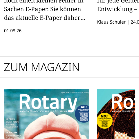
noch einen kleinen Fehler in
für jede Geme
Sachen E-Paper. Sie können
Entwicklung – 
das aktuelle E-Paper daher
Klaus Schuler
|
24.0
hier lesen
01.08.26
ZUM MAGAZIN