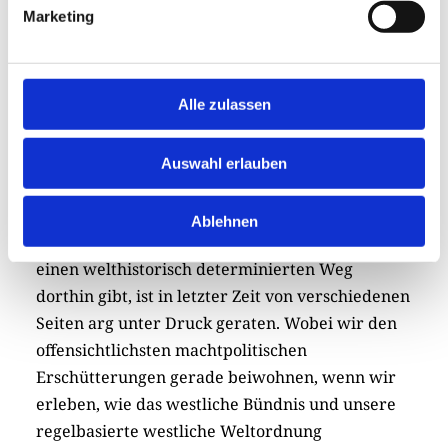
Marketing
sind. Man hätte sich in diesem Buch, in dem
Winkler die Bilanz seines Gelehrtenlebens zu
ziehen versucht, aber doch eine gründlichere
Alle zulassen
Auseinandersetzung mit den jüngsten
Tendenzen gewünscht, unser Verständnis vom
Westen zu dekonstruieren. Der beiläufige
Auswahl erlauben
Hinweis auf postkoloniale Debatten reicht da
nicht aus. Denn unsere landläufige Vorstellung,
Ablehnen
dass so etwas wie der „Westen“ existiert und es
einen welthistorisch determinierten Weg
dorthin gibt, ist in letzter Zeit von verschiedenen
Seiten arg unter Druck geraten. Wobei wir den
offensichtlichsten machtpolitischen
Erschütterungen gerade beiwohnen, wenn wir
erleben, wie das westliche Bündnis und unsere
regelbasierte westliche Weltordnung