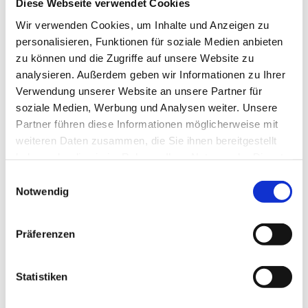
Diese Webseite verwendet Cookies
und Weggabelungen spricht und sich nicht mit
Wir verwenden Cookies, um Inhalte und Anzeigen zu
bloßem Namedropping begnügt, deren
personalisieren, Funktionen für soziale Medien anbieten
Bedeutung für die Lebensstationen des Autors
zu können und die Zugriffe auf unsere Website zu
sich dem nichtakademischen Leser kaum
analysieren. Außerdem geben wir Informationen zu Ihrer
erschließt. Außer dass deutlich wird, dass sich
Verwendung unserer Website an unsere Partner für
Winkler immer als ein öffentlicher Lehrer
soziale Medien, Werbung und Analysen weiter. Unsere
Partner führen diese Informationen möglicherweise mit
verstand, der auf das politische Geschehen
weiteren Daten zusammen, die Sie ihnen bereitgestellt
Einfluss nehmen wollte und fast jeder wichtigen
haben oder die sie im Rahmen Ihrer Nutzung der Dienste
Person begegnete, die zu seiner Hochzeit etwas
gesammelt haben.
Einwilligungsauswahl
zu sagen hatte.
Notwendig
Man wird ihm diese Form der
Selbstschmeichelung gerne nachsehen, wenn
Präferenzen
man auf die lange Liste seiner
Veröffentlichungen blickt, von denen einige
Statistiken
längst zu kanonischen Werken unserer
historischen Selbstvergewisserung geworden