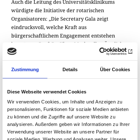
Auch die Leitung des Universitätsklinikums
würdigte die Initiative der rotarischen
Organisatoren: „Die Secretary Gala zeigt
eindrucksvoll, welche Kraft aus
bürgerschaftlichem Engagement entstehen
kann“, sagt Prof. Dr. Klaus Markstaller, Ärztlicher
Direktor des Universitätsklinikums Augsburg.
„Wir sind den Initiatoren und allen
Unterstützern außerordentlich dankbar. Ihre
Zustimmung
Details
Über Cookies
Hilfe kommt unmittelbar den schwerkranken
Kindern und ihren Familien zugute.“
Diese Webseite verwendet Cookies
Der Charity-Abend – unter anderem mit einem
Wir verwenden Cookies, um Inhalte und Anzeigen zu
3-Gänge-Menü von Sternekoch Simon Lang –
personalisieren, Funktionen für soziale Medien anbieten
zu können und die Zugriffe auf unsere Website zu
setzte ein starkes Zeichen: Wenn rotarische
analysieren. Außerdem geben wir Informationen zu Ihrer
Gemeinschaft und zivilgesellschaftliche
Verwendung unserer Website an unsere Partner für
Verantwortung zusammenwirken, können aus
soziale Medien, Werbung und Analysen weiter. Unsere