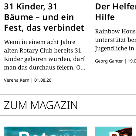
31 Kinder, 31
Der Helfe
Bäume – und ein
Hilfe
Fest, das verbindet
Rainbow Hous
unterstützt be
Wenn in einem acht Jahre
Jugendliche i
alten Rotary Club bereits 31
Kinder geboren wurden, darf
Georg Ganter
|
19.0
man das durchaus feiern. Ob
das ein rotarischer Rekord
Verena Kern
|
01.08.26
ist? – Bemerkenswert ist es
allemal.
ZUM MAGAZIN