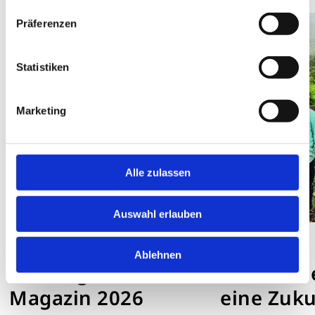
Präferenzen
Statistiken
Marketing
Alle zulassen
Auswahl erlauben
ROTARY AKTUELL
SONSTIGES
Ablehnen
Das August-
„Dörfer 
Magazin 2026
eine Zuku