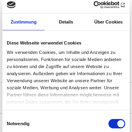
Nähere Informationen zur Stiftung unter
de.rotary.de/stiftung-der-rotarier
Zustimmung
Details
Über Cookies
Drucken
Teilen
0
Sharing
Optionen
Diese Webseite verwendet Cookies
öffnen
Wir verwenden Cookies, um Inhalte und Anzeigen zu
personalisieren, Funktionen für soziale Medien anbieten
Zur Übersicht
zu können und die Zugriffe auf unsere Website zu
analysieren. Außerdem geben wir Informationen zu Ihrer
Verwendung unserer Website an unsere Partner für
soziale Medien, Werbung und Analysen weiter. Unsere
DAS KÖNNTE SIE AUCH
Partner führen diese Informationen möglicherweise mit
INTERESSIEREN
weiteren Daten zusammen, die Sie ihnen bereitgestellt
haben oder die sie im Rahmen Ihrer Nutzung der Dienste
gesammelt haben.
Einwilligungsauswahl
Notwendig