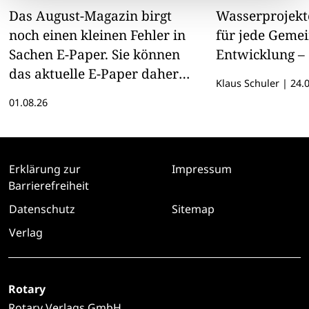
Das August-Magazin birgt
Wasserprojekte
noch einen kleinen Fehler in
für jede Geme
Sachen E-Paper. Sie können
Entwicklung – 
das aktuelle E-Paper daher
Klaus Schuler
|
24.0
hier lesen
01.08.26
Erklärung zur
Impressum
Barrierefreiheit
Datenschutz
Sitemap
Verlag
Rotary
Rotary Verlags GmbH