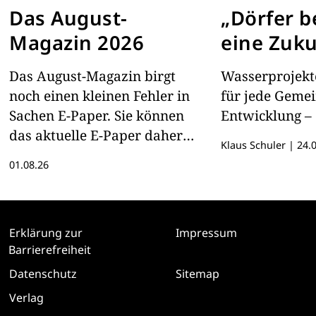
Das August-
„Dörfer 
Magazin 2026
eine Zuku
Das August-Magazin birgt
Wasserprojekte
noch einen kleinen Fehler in
für jede Geme
Sachen E-Paper. Sie können
Entwicklung – 
das aktuelle E-Paper daher
Klaus Schuler
|
24.0
hier lesen
01.08.26
Erklärung zur
Impressum
Barrierefreiheit
Datenschutz
Sitemap
Verlag