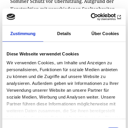
Sommer Schutz vor Überhitzung. Aufgrund der
Konstruktion mit verschiedenen Spaltenbreiten
finden auch verschiedene Fledermausarten ein
neues Zuhause. Fledermauskästen mit
zugehöriger Stele können nach regionalen
Zustimmung
Details
Über Cookies
Bedürfnissen angepasst werden. Für das
Errichten entstehen Kosten in Höhe von rund
Diese Webseite verwendet Cookies
4000 Euro.
Wir verwenden Cookies, um Inhalte und Anzeigen zu
In dem Beispiel leistet die Rotary Foundation
personalisieren, Funktionen für soziale Medien anbieten
einen Beitrag zur Anschubfinanzierung. Das
zu können und die Zugriffe auf unsere Website zu
analysieren. Außerdem geben wir Informationen zu Ihrer
Projektteam greift für die Umsetzung auf die
Verwendung unserer Website an unsere Partner für
Expertise des Nabu zurück, der im Weiteren die
soziale Medien, Werbung und Analysen weiter. Unsere
Dauerpflege übernimmt.
Partner führen diese Informationen möglicherweise mit
weiteren Daten zusammen, die Sie ihnen bereitgestellt
Bei anstehenden Clubprojekten sollten District
haben oder die sie im Rahmen Ihrer Nutzung der Dienste
Grants als mögliche Fördermittel nicht vergessen
gesammelt haben.
Einwilligungsauswahl