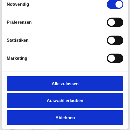
werden. Wichtig ist zunächst aber immer, dass
Notwendig
der Fördertopf auch über die EREY-Spenden
gefüllt wird.
Präferenzen
Statistiken
Infos zum Projekt
Für interessierte Clubs steht Christian
Marketing
Gospos als Ansprechpartner zur
Verfügung.
E-Mail: ch.gospos@web.de
Alle zulassen
Auswahl erlauben
Ablehnen