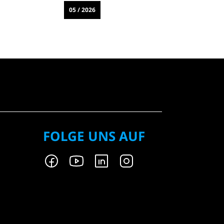
05 / 2026
0
FOLGE UNS AUF