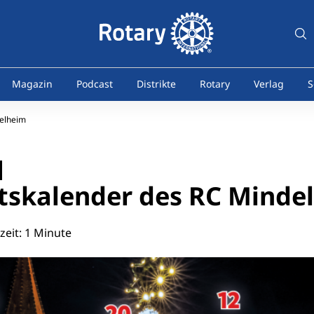
Magazin
Podcast
Distrikte
Rotary
Verlag
S
elheim
tskalender des RC Minde
eit: 1 Minute