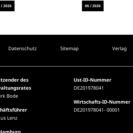
 / 2026
06 / 2026
Datenschutz
Sitemap
Verlag
itzender des
Ust-ID-Nummer
altungsrates
DE201978041
Dirk Bode
Wirtschafts-ID-Nummer
häftsführer
DE201978041- 00001
us Lenz
 Hamburg