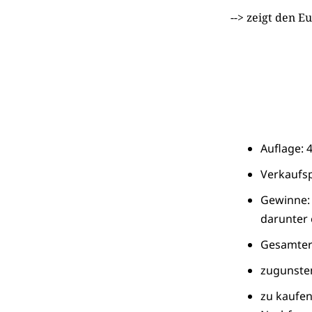
--> zeigt den 
Auflage: 
Verkaufsp
Gewinne: 
darunter 
Gesamterl
zugunsten:
zu kaufen