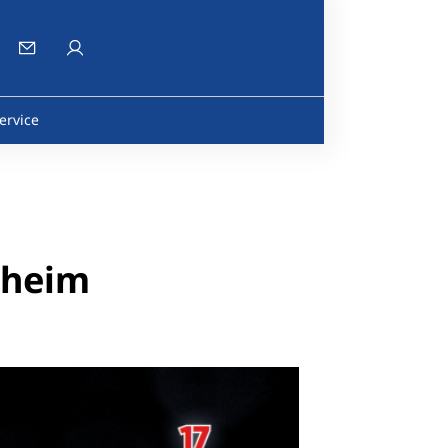
ervice
lheim