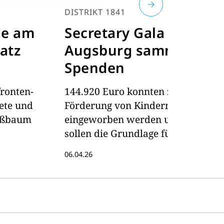
DISTRIKT 1841
DI
de am
Secretary Gala
K
latz
Augsburg sammelt
n
Spenden
P
fronten-
144.920 Euro konnten zur
Ro
ete und
Förderung von Kindern
Ku
roßbaum
eingeworben werden und
Ra
sollen die Grundlage für ein
An
Global Grant in Höhe von
06.04.26
250.000 Euro sein