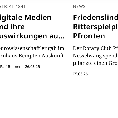
STRIKT 1841
NEWS
igitale Medien
Friedenslin
nd ihre
Ritterspielp
uswirkungen auf
Pfronten
inder
urowissenschaftler gab im
Der Rotary Club P
rnhaus Kempten Auskunft
Nesselwang spend
pflanzte einen G
 Ralf Renner
|
26.05.26
05.05.26