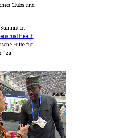
schen Clubs und
n Summit in
enstrual Health
che Hilfe für
n” zu