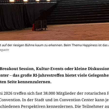
t auf der riesigen Bühne kaum zu erkennen. Beim Thema Happiness ist das a
agazin
Breakout Session, Kultur-Events oder kleine Diskussio
ter – das große RI-Jahrestreffen bietet viele Gelegenhe
sten Seite kennenzulernen.
ni 2026 treffen sich fast 38.000 Mitglieder der rotarischen F
Convention. In der Stadt und im Convention Center kann j
schiedenen Perspektiven kennenlernen. Die Teilnehmer au