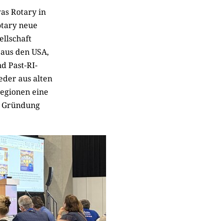
as Rotary in
otary neue
ellschaft
 aus den USA,
nd Past-RI-
eder aus alten
egionen eine
er Gründung