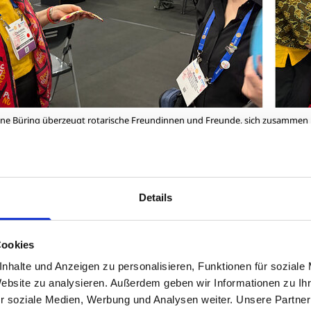
stine Büring überzeugt rotarische Freundinnen und Freunde, sich zusammen
ry Magazin
re rotarische Freunde aus Deutschland und Österreich w
ihr Anliegen zu promoten. Christian Giesbrecht berichtet 
Details
n in einem kleinen
VIDEO - einfach Bild anklicken
:
Cookies
nhalte und Anzeigen zu personalisieren, Funktionen für soziale
Website zu analysieren. Außerdem geben wir Informationen zu I
r soziale Medien, Werbung und Analysen weiter. Unsere Partner