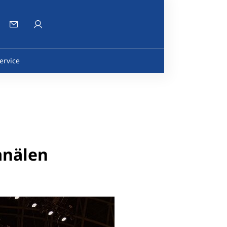
ervice
anälen