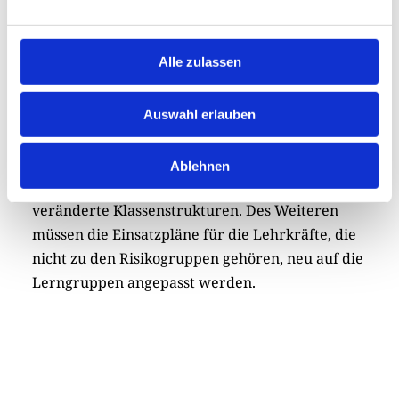
die notwendigen Hygienemaßnahmen
umzusetzen und einzuhalten. Dazu gehören das
Alle zulassen
Einhalten des Abstands, erweiterte
Hygienepläne, Desinfektionsmittelspender für
jedes Klassenzimmer, Sicherstellung von
Auswahl erlauben
Warmwasser für die Klassen und Toiletten, der
Situation angepasste Schülertransporte,
Ablehnen
Mittagessen, erweiterte Notbetreuung und
veränderte Klassenstrukturen. Des Weiteren
müssen die Einsatzpläne für die Lehrkräfte, die
nicht zu den Risikogruppen gehören, neu auf die
Lerngruppen angepasst werden.