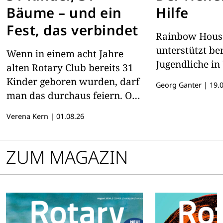
Bäume – und ein
Hilfe
Fest, das verbindet
Rainbow Hous
unterstützt be
Wenn in einem acht Jahre
Jugendliche i
alten Rotary Club bereits 31
Kinder geboren wurden, darf
Georg Ganter
|
19.0
man das durchaus feiern. Ob
das ein rotarischer Rekord
Verena Kern
|
01.08.26
ist? – Bemerkenswert ist es
allemal.
ZUM MAGAZIN