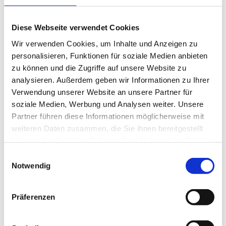
Wege finden, um unseren Planeten zu schützen
und gleichzeitig das Wirtschaftswachstum zu
Diese Webseite verwendet Cookies
erhalten, das notwendig ist, um unsere
Wir verwenden Cookies, um Inhalte und Anzeigen zu
humanitären Ziele zu erreichen.
personalisieren, Funktionen für soziale Medien anbieten
zu können und die Zugriffe auf unsere Website zu
Das ist eine spannende Zeit für Rotary, jetzt, wo
analysieren. Außerdem geben wir Informationen zu Ihrer
uns die Welt am dringendsten braucht. Wenn
Verwendung unserer Website an unsere Partner für
wir uns engagieren, um Leben zu verändern,
soziale Medien, Werbung und Analysen weiter. Unsere
Partner führen diese Informationen möglicherweise mit
verändern wir uns selbst. Wir werden immer
weiteren Daten zusammen, die Sie ihnen bereitgestellt
mehr zu einer verändernden Kraft in der Welt.
haben oder die sie im Rahmen Ihrer Nutzung der Dienste
Die Welt ist bereit für uns. Wir müssen ihrem
gesammelt haben.
Einwilligungsauswahl
Ruf folgen.
Notwendig
Shekhar Mehta
Präsident Rotary International
Präferenzen