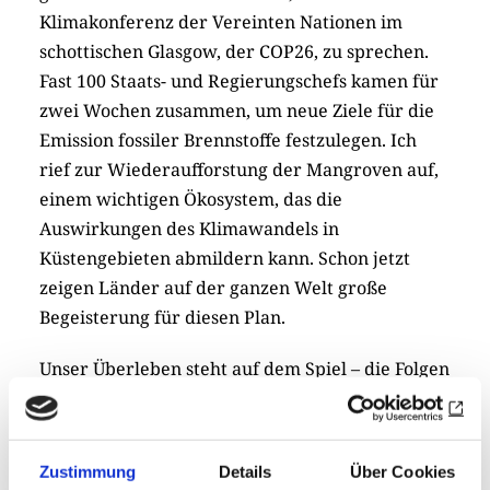
Klimakonferenz der Vereinten Nationen im
schottischen Glasgow, der COP26, zu sprechen.
Fast 100 Staats- und Regierungschefs kamen für
zwei Wochen zusammen, um neue Ziele für die
Emission fossiler Brennstoffe festzulegen. Ich
rief zur Wiederaufforstung der Mangroven auf,
einem wichtigen Ökosystem, das die
Auswirkungen des Klimawandels in
Küstengebieten abmildern kann. Schon jetzt
zeigen Länder auf der ganzen Welt große
Begeisterung für diesen Plan.
Unser Überleben steht auf dem Spiel – die Folgen
der Umweltkatastrophe sind bereits zu
beobachten – und damit auch unsere Fähigkeit,
die Bedürftigsten der Welt aus der Armut zu
Zustimmung
Details
Über Cookies
holen und ihnen Hoffnung zu geben. Wir müssen