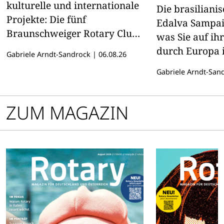
kulturelle und internationale
Die brasiliani
Projekte: Die fünf
Edalva Sampaio
Braunschweiger Rotary Clubs
was Sie auf ih
und Rotaract blicken auf ein
durch Europa
Gabriele Arndt-Sandrock
|
06.08.26
engagiertes rotarisches Jahr
eines Austausc
Gabriele Arndt-San
zurück
hat
ZUM MAGAZIN