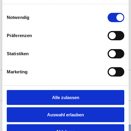
haben oder die sie im Rahmen Ihrer Nutzung der Dienste
Gehorsam.
gesammelt haben.
Einwilligungsauswahl
Notwendig
Drucken
Teilen
0
Sharing
Optionen
öffnen
Präferenzen
Zur Übersicht
Statistiken
Marketing
DAS KÖNNTE SIE AUCH
INTERESSIEREN
Alle zulassen
Auswahl erlauben