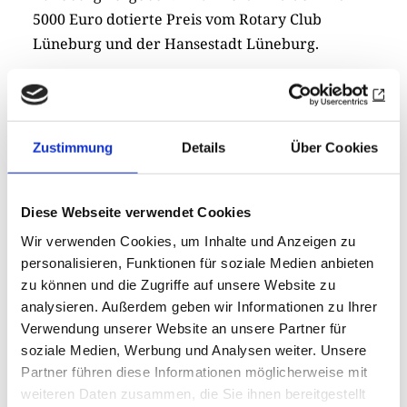
5000 Euro dotierte Preis vom Rotary Club
Lüneburg und der Hansestadt Lüneburg.
Der Film "Der Pianist" (2002) von Roman
Polanski machte die Geschichte Szpilmans und
Hosenfelds einem weltweiten Publikum
Zustimmung
Details
Über Cookies
bekannt. Er basiert auf Szpilmans Erinnerungen
"Der Pianist – Mein wunderbares Überleben"
(1946) und wurde mit drei Oscars ausgezeichnet.
Diese Webseite verwendet Cookies
Wir verwenden Cookies, um Inhalte und Anzeigen zu
Sechs Jahre später – im Jahr 2009 – ehrte die
personalisieren, Funktionen für soziale Medien anbieten
israelische Holocaust-Gedenkstätte Yad Vashem
zu können und die Zugriffe auf unsere Website zu
Hosenfeld posthum als "Gerechten unter den
analysieren. Außerdem geben wir Informationen zu Ihrer
Völkern", weil er nicht nur Szpilman, sondern
Verwendung unserer Website an unsere Partner für
auch anderen Juden und Polen das Leben
soziale Medien, Werbung und Analysen weiter. Unsere
Partner führen diese Informationen möglicherweise mit
rettete. Sein Engagement steht exemplarisch für
weiteren Daten zusammen, die Sie ihnen bereitgestellt
den Sieg der Mitmenschlichkeit über Gewalt und