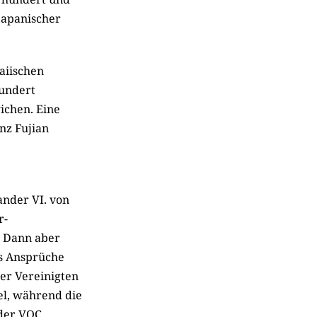
japanischer
aiischen
hundert
ichen. Eine
nz Fujian
ander VI. von
r-
. Dann aber
s Ansprüche
er Vereinigten
l, während die
 der VOC