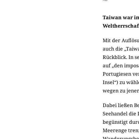
Taiwan war im
Weltherrschaft
Mit der Auflös
auch die „Taiw
Rückblick. In 
auf „den impos
Portugiesen ve
Insel“) zu wähl
wegen zu jener 
Dabei ließen B
Seehandel die 
begünstigt dur
Meerenge trenn
Wanderungsbew