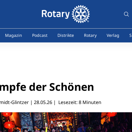
Magazin
Podcast
Distrikte
Rotary
Verlag
S
ämpfe der Schönen
midt-Glintzer |
28.05.26
| Lesezeit: 8 Minuten