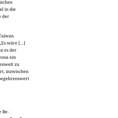
ischen
l in die
e der
 Taiwan
 „Es wäre […]
n es der
mosa ein
enwelt zu
rt, inzwischen
n begehrenswert
e Be-