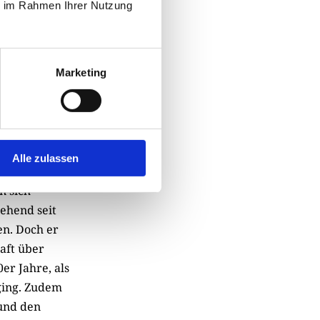
ie im Rahmen Ihrer Nutzung
Marketing
24 war ein klares
als Koxinga, so
Alle zulassen
sischen
 sich
tehend seit
en. Doch er
aft über
er Jahre, als
ging. Zudem
und den