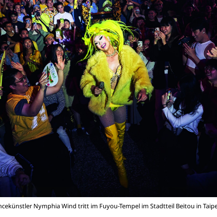
ekünstler Nymphia Wind tritt im Fuyou-Tempel im Stadtteil Beitou in Taip