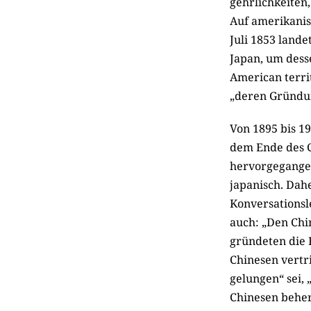
gehrlichkeiten
Auf amerikanis
Juli 1853 land
Japan, um dess
American terri
„deren Gründun
Von 1895 bis 1
dem Ende des C
hervorgegange
japanisch. Dah
Konversationsle
auch: „Den Chi
gründeten die 
Chinesen vertri
gelungen“ sei, 
Chinesen behe