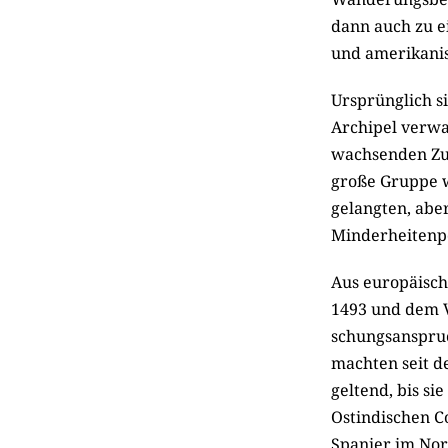
dann auch zu e
und amerikanis
Ursprünglich s
Archipel verwa
wachsenden Zuw
große Gruppe w
gelangten, abe
Minderheitenpo
Aus europäisch
1493 und dem V
schungsanspruc
machten seit d
geltend, bis s
Ostindischen C
Spanier im Nor