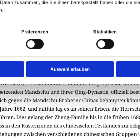
 Daten zusammen, die Sie ihnen bereitgestellt haben oder die s
n.
Präferenzen
Statistiken
ai Ching-te von der Demokratischen Fortschrittspartei: Seine Wahl im Mai 20
lksrepublik China
© An Rong Xu
er Insel war ein gewisser Zheng Chenggong, auch bekannt 
Auswahl erlauben
che Schreibung seines Ehrentitels. Im Zuge der innerchine
wischen der zusammenbrechenden Ming-Dynastie und den
setzenden Mandschu und ihrer Qing-Dynastie, offiziell bes
 sich gegen die Mandschu-Eroberer Chinas behaupten könn
Jahre 1662, und mithin lag es an seinen Erben, die Herrsch
hren. Dies gelang der Zheng-Familie bis in die frühen 1680
uss in den Küstenzonen des chinesischen Festlandes zurück
ziehungen zwischen verschiedenen chinesischen Gruppen 