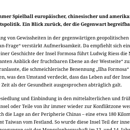
mer Spielball europäischer, chinesischer und amerika
spolitik. Ein Blick zurück, der die Gegenwart begreifb
ung von Gewissheiten in der gegenwärtigen geopolitischen 
an-Frage“ verstärkt Aufmerksamkeit. Da empfiehlt sich ein
seiner Geschichte der Insel Formosa führt Ludwig Riess d
anten Anblick der fruchtbaren Ebene an der Westseite“ zu
ranlasste, die schmeichlerische Benennung „Ilha Formosa“
en, was den Umstand verdeckt, dass das Leben auf der Inse
Zeit als der Gesundheit ausgesprochen abträglich galt.
esiedlung und Einbindung in den mittelalterlichen und frü
Insel oder Teile von ihr immer wieder zur Konfliktzone we
ch die Lage an der Peripherie Chinas – eine etwa 180 Kilom
t Taiwan vom Festland. So wurde diese Insel Teil der inn
egungen seit der Mongolenherrschaft im 13. und 14. Jah