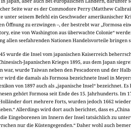
, in Japan, aber auch bei europäischen Ländern, darunter 
cher Seite war es der Commodore Perry (Matthew Calbrait
ete unter seinem Befehl ein Geschwader amerikanischer Kri
en Öffnung zu erzwingen –, der bestrebt war „Formosa eine
tory, eine von Washington aus überwachte Colonie“ werden
g allen seefahrenden Nationen Handelsvorteile bringen so
945 wurde die Insel vom japanischen Kaiserreich beherrsch
hinesisch-Japanischen Krieges 1895, aus dem Japan siegre
n war, wurde Taiwan neben den Pescadoren und der Halbi
er wird die damals als Formosa bezeichnete Insel in Meyer
xikon von 1897 auch als „japanische Insel“ bezeichnet. Es 
nesen gehört Formosa seit Ende des 15. Jahrhunderts. Im 1
Holländer dort mehrere Forts, wurden jedoch 1662 wieder
eben.“ Allerdings wird dort auch berichtet, dass es „China
„die Eingeborenen im Innern der Insel tatsächlich zu unter
rrschen nur die Küstengegenden.“ Daher wohl auch beme