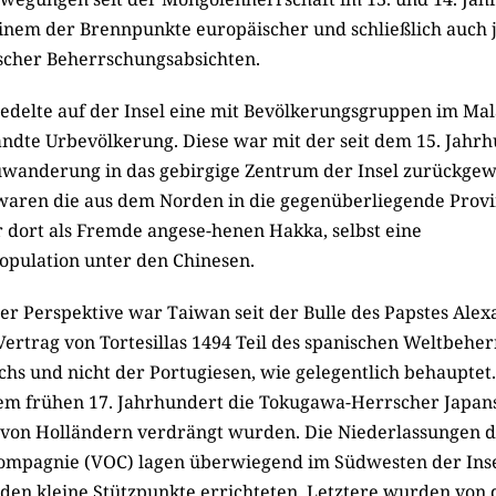
inem der Brennpunkte europäischer und schließlich auch 
cher Beherrschungsabsichten.
iedelte auf der Insel eine mit Bevölkerungsgruppen im Mal
ndte Urbevölkerung. Diese war mit der seit dem 15. Jahr
anderung in das gebirgige Zentrum der Insel zurückgew
aren die aus dem Norden in die gegenüberliegende Provi
r dort als Fremde angese-henen Hakka, selbst eine
pulation unter den Chinesen.
er Perspektive war Taiwan seit der Bulle des Papstes Alex
ertrag von Tortesillas 1494 Teil des spanischen Weltbeher
hs und nicht der Portugiesen, wie gelegentlich behauptet
em frühen 17. Jahrhundert die Tokugawa-Herrscher Japan
ie von Holländern verdrängt wurden. Die Niederlassungen d
ompagnie (VOC) lagen überwiegend im Südwesten der Inse
den kleine Stützpunkte errichteten. Letztere wurden von