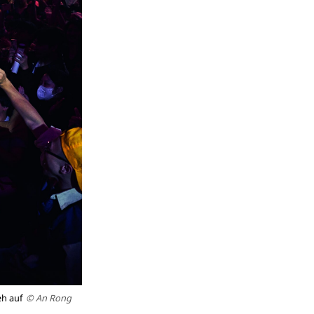
eh auf
© An Rong