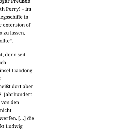
sogar Preußen.
h Perry) – im
egsschiffe in
 extension of
 zu lassen,
llte“.
t, denn seit
ich
nsel Liaodong
s
heißt dort aber
7. Jahrhundert
 von den
 nicht
werfen. […] die
rkt Ludwig