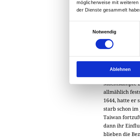
möglicherweise mit weiteren
der Dienste gesammelt habe
Einwilligungsauswahl
Notwendig
Taiwans Präsident L
Votum gegen die Vo
Der Eroberer d
Ablehnen
die portugiesis
Machtkämpfe z
allmählich fest
1644, hatte er
starb schon im 
Taiwan fortzufü
dann ihr Einfl
blieben die Be