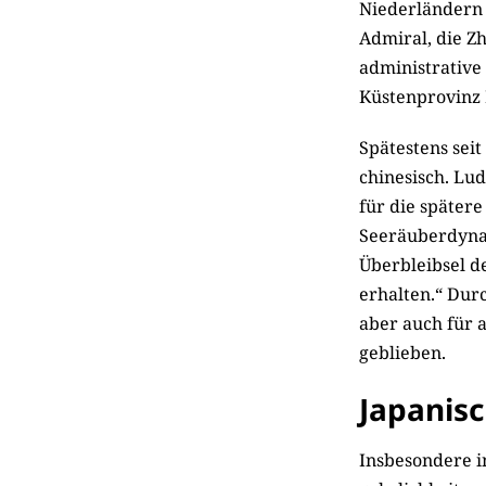
Niederländern 
Admiral, die Zh
administrative 
Küstenprovinz 
Spätestens sei
chinesisch. Lu
für die später
Seeräuberdynas
Überbleibsel d
erhalten.“ Dur
aber auch für 
geblieben.
Japanisc
Insbesondere in