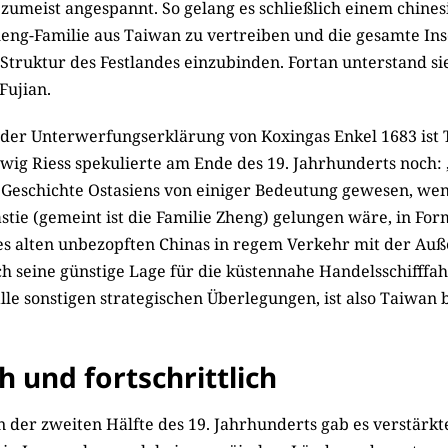
zumeist angespannt. So gelang es schließlich einem chines
eng-Familie aus Taiwan zu vertreiben und die gesamte Inse
Struktur des Festlandes einzubinden. Fortan unterstand si
Fujian.
t der Unterwerfungserklärung von Koxingas Enkel 1683 ist
dwig Riess spekulierte am Ende des 19. Jahrhunderts noch:
e Geschichte Ostasiens von einiger Bedeutung gewesen, wen
tie (gemeint ist die Familie Zheng) gelungen wäre, in For
es alten unbezopften Chinas in regem Verkehr mit der Auß
ch seine günstige Lage für die küstennahe Handelsschifffah
alle sonstigen strategischen Überlegungen, ist also Taiwa
h und fortschrittlich
 der zweiten Hälfte des 19. Jahrhunderts gab es verstärkt