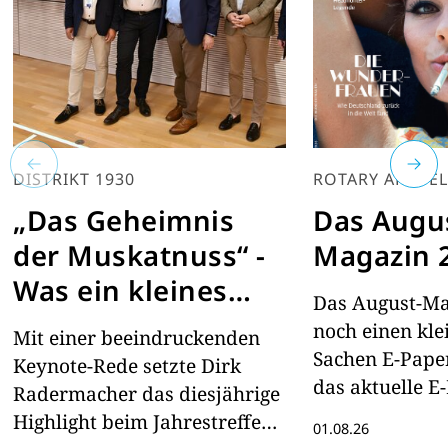
DISTRIKT 1930
ROTARY AKTUEL
„Das Geheimnis
Das Augu
der Muskatnuss“ -
Magazin 
Was ein kleines
Das August-Ma
Gewürz über
noch einen kle
Mit einer beeindruckenden
Globalisierung und
Sachen E-Paper
Keynote-Rede setzte Dirk
das aktuelle E
wirtschaftliche
Radermacher das diesjährige
hier lesen
Highlight beim Jahrestreffen
Macht lehrt
01.08.26