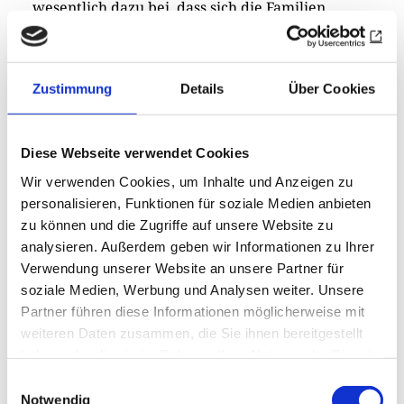
wesentlich dazu bei, dass sich die Familien
rundum wohlfühlen konnten.“ Viele Familien
nutzten die Gelegenheit, in geschütztem Rahmen
miteinander ins ­Gespräch zu kommen. Für sie
Zustimmung
Details
Über Cookies
war der Flugtag nicht nur ein Erlebnis, sondern
auch ein Ort der Begegnung und des
gegenseitigen Verständnisses.
Diese Webseite verwendet Cookies
Wir verwenden Cookies, um Inhalte und Anzeigen zu
personalisieren, Funktionen für soziale Medien anbieten
zu können und die Zugriffe auf unsere Website zu
analysieren. Außerdem geben wir Informationen zu Ihrer
Verwendung unserer Website an unsere Partner für
soziale Medien, Werbung und Analysen weiter. Unsere
Partner führen diese Informationen möglicherweise mit
Distrikt 1930 in Kürze: Erhard Schmid holt
weiteren Daten zusammen, die Sie ihnen bereitgestellt
Tennis-Titel
haben oder die sie im Rahmen Ihrer Nutzung der Dienste
gesammelt haben.
Einwilligungsauswahl
Erhard Schmid (RC Ehingen-Alb-Donau) vertrat
Notwendig