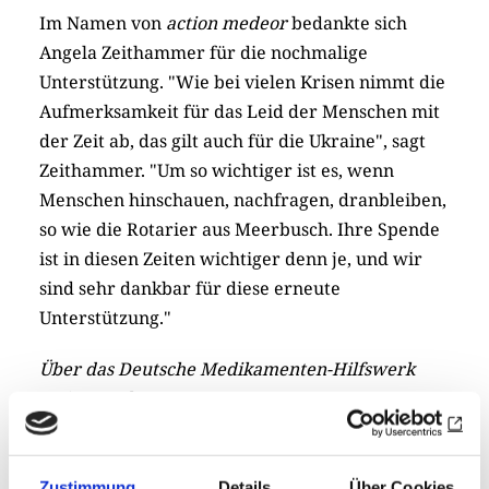
Im Namen von
action medeor
bedankte sich
Angela Zeithammer für die nochmalige
Unterstützung. "Wie bei vielen Krisen nimmt die
Aufmerksamkeit für das Leid der Menschen mit
der Zeit ab, das gilt auch für die Ukraine", sagt
Zeithammer. "Um so wichtiger ist es, wenn
Menschen hinschauen, nachfragen, dranbleiben,
so wie die Rotarier aus Meerbusch. Ihre Spende
ist in diesen Zeiten wichtiger denn je, und wir
sind sehr dankbar für diese erneute
Unterstützung."
Über das Deutsche Medikamenten-Hilfswerk
action medeor e.V.:
Action medeor setzt sich als größtes
Medikamentenhilfswerk Europas seit mehr als
Zustimmung
Details
Über Cookies