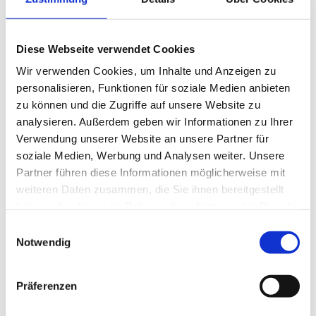
60 Jahren für eine nachhaltige und bessere
Gesundheitsversorgung der Menschen
Diese Webseite verwendet Cookies
insbesondere in ärmeren Regionen ein.
Hauptsitz des gemeinnützigen Vereins ist das
Wir verwenden Cookies, um Inhalte und Anzeigen zu
niederrheinische Tönisvorst. Von hier aus
personalisieren, Funktionen für soziale Medien anbieten
zu können und die Zugriffe auf unsere Website zu
werden jedes Jahr Gesundheitsstationen
analysieren. Außerdem geben wir Informationen zu Ihrer
weltweit mit medizinischer Hilfe versorgt. Im
Verwendung unserer Website an unsere Partner für
Not- und Katastrophenfall ist action medeor in
soziale Medien, Werbung und Analysen weiter. Unsere
der Lage, Arzneimittel, medizinisches Material
Partner führen diese Informationen möglicherweise mit
und Instrumente in wenigen Stunden in das
weiteren Daten zusammen, die Sie ihnen bereitgestellt
Katastrophengebiet zu schicken. Außerdem
haben oder die sie im Rahmen Ihrer Nutzung der Dienste
führt action medeor gemeinsam mit lokalen
gesammelt haben.
Einwilligungsauswahl
Partnern Gesundheitsprojekte in den Bereichen
Notwendig
Prävention, Diagnostik und Therapie durch. Im
Rahmen seiner pharmazeutischen Fachberatung
Präferenzen
bildet action medeor Gesundheitspersonal aus,