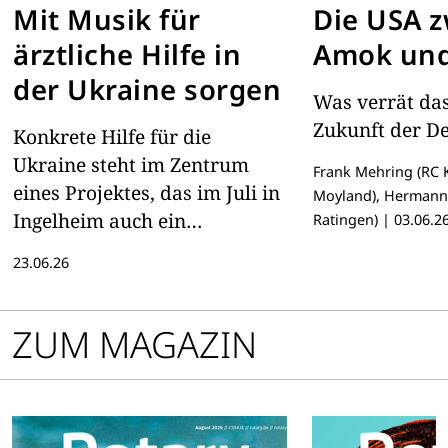
Mit Musik für
Die USA 
ärztliche Hilfe in
Amok un
der Ukraine sorgen
Was verrät das
Zukunft der D
Konkrete Hilfe für die
Ukraine steht im Zentrum
Frank Mehring (RC 
eines Projektes, das im Juli in
Moyland), Hermann 
Ingelheim auch ein
Ratingen)
|
03.06.2
kulturelles Highlight setzen
23.06.26
wird – mit Musik und
Begegnung
ZUM MAGAZIN